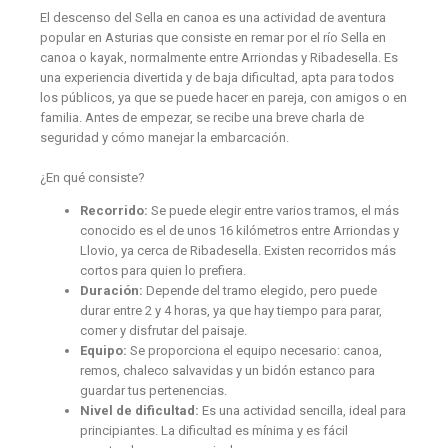
El descenso del Sella en canoa es una actividad de aventura
popular en Asturias que
consiste en remar por el río Sella en
canoa o kayak, normalmente entre Arriondas y Ribadesella
. Es
una experiencia divertida y de baja dificultad, apta para todos
los públicos, ya que se puede hacer en pareja, con amigos o en
familia. Antes de empezar, se recibe una breve charla de
seguridad y cómo manejar la embarcación.
¿En qué consiste?
Recorrido:
Se puede elegir entre varios tramos, el más
conocido es el de unos 16 kilómetros entre Arriondas y
Llovio, ya cerca de Ribadesella. Existen recorridos más
cortos para quien lo prefiera.
Duración:
Depende del tramo elegido, pero puede
durar entre 2 y 4 horas, ya que hay tiempo para parar,
comer y disfrutar del paisaje.
Equipo:
Se proporciona el equipo necesario: canoa,
remos, chaleco salvavidas y un bidón estanco para
guardar tus pertenencias.
Nivel de dificultad:
Es una actividad sencilla, ideal para
principiantes. La dificultad es mínima y es fácil